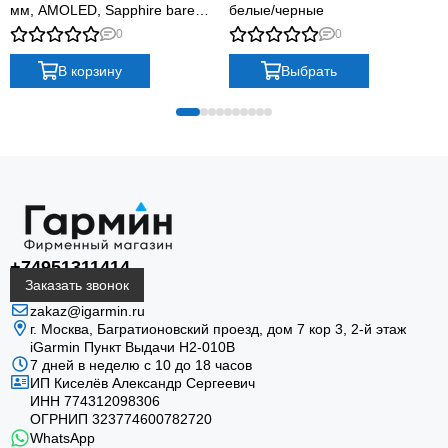
мм, AMOLED, Sapphire bare
белые/черные
Titanium, graphite with titanium
0
0
band plus graphite silicone band
В корзину
Выбрать
+74951311414
Заказать звонок
zakaz@igarmin.ru
г. Москва, Багратионовский проезд, дом 7 кор 3, 2-й этаж
iGarmin Пункт Выдачи Н2-010В
7 дней в неделю с 10 до 18 часов
ИП Киселёв Александр Сергеевич
ИНН 774312098306
ОГРНИП 323774600782720
WhatsApp