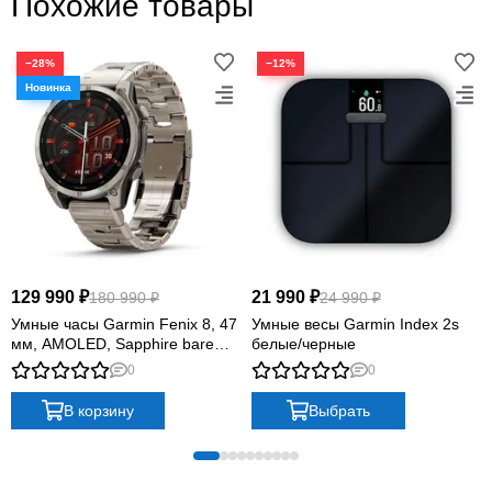
Похожие товары
−28%
−12%
129 990 ₽
21 990 ₽
180 990 ₽
24 990 ₽
Умные часы Garmin Fenix 8, 47
Умные весы Garmin Index 2s
мм, AMOLED, Sapphire bare
белые/черные
Titanium, graphite with titanium
0
0
band plus graphite silicone band
В корзину
Выбрать