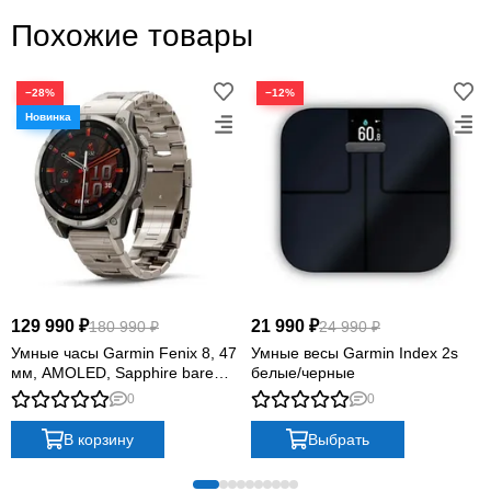
Похожие товары
−28%
−12%
129 990 ₽
21 990 ₽
180 990 ₽
24 990 ₽
Умные часы Garmin Fenix 8, 47
Умные весы Garmin Index 2s
мм, AMOLED, Sapphire bare
белые/черные
Titanium, graphite with titanium
0
0
band plus graphite silicone band
В корзину
Выбрать