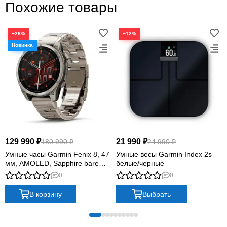
Похожие товары
−28%
−12%
129 990 ₽
21 990 ₽
180 990 ₽
24 990 ₽
Умные часы Garmin Fenix 8, 47
Умные весы Garmin Index 2s
мм, AMOLED, Sapphire bare
белые/черные
Titanium, graphite with titanium
0
0
band plus graphite silicone band
В корзину
Выбрать