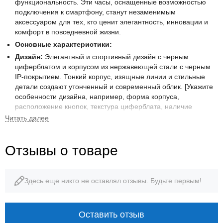
функциональность. Эти часы, оснащенные возможностью
подключения к смартфону, станут незаменимым
аксессуаром для тех, кто ценит элегантность, инновации и
комфорт в повседневной жизни.
Основные характеристики:
Дизайн:
Элегантный и спортивный дизайн с черным
циферблатом и корпусом из нержавеющей стали с черным
IP-покрытием. Тонкий корпус, изящные линии и стильные
детали создают утонченный и современный облик. [Укажите
особенности дизайна, например, форма корпуса,
расположение кнопок, текстура циферблата, наличие
карбоновых элементов.]
Корпус:
Прочный корпус из нержавеющей стали с черным
IP-покрытием обеспечивает долговечность и защиту от
Отзывы о товаре
повреждений.
Браслет:
Надежный браслет из нержавеющей стали с
черным IP-покрытием с раскладывающейся застежкой
Здесь еще никто не оставлял отзывы. Будьте первым!
обеспечивает комфортную посадку на запястье и надежную
фиксацию. [Укажите особенности браслета, например, тип
застежки, ширина звеньев.]
Циферблат:
Черный циферблат с четкими индексами и
Оставить отзыв