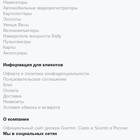
Навигаторы
Преимущества:
Автомобильные видеорегистраторы
Картплоттеры
Премиальный дизайн:
Стильный и элегантный внешний
Эхолоты
вид, который подойдет для любого случая.
Умные Весы
Интеллектуальные функции:
Подключение к смартфону
Велокомпьютеры
расширяет функциональность и делает часы удобными в
Измерители мощности Rally
использовании.
Пульсометры
Карты
Высокое качество:
Надежные материалы и качественная
Аксессуары
сборка гарантируют долгий срок службы.
Многофункциональность:
Хронограф, мировое время,
Информация для клиентов
солнечная зарядка и другие функции делают часы
Оферта и политика конфиденциальности
практичными и удобными в повседневной жизни.
Пользовательское соглашение
Водонепроницаемость:
Позволяет использовать часы в
Блог
различных условиях.
Оплата
Доставка
Сапфировое стекло:
Обеспечивает максимальную
Реквизиты
устойчивость к царапинам.
Условия обмена и возврата
Тонкий корпус:
Обеспечивает комфортное ношение.
Солнечная зарядка:
Избавляет от необходимости замены
О компании
батарейки.
Официальный сайт дилера Garmin, Casio и Suunto в России
Кому подойдут эти часы?
Мы в социальных сетях