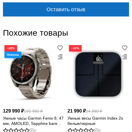
Оставить отзыв
Похожие товары
−28%
−12%
129 990 ₽
21 990 ₽
180 990 ₽
24 990 ₽
Умные часы Garmin Fenix 8, 47
Умные весы Garmin Index 2s
мм, AMOLED, Sapphire bare
белые/черные
Titanium, graphite with titanium
0
0