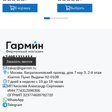
band plus graphite silicone band
В корзину
Выбрать
+74951311414
Заказать звонок
zakaz@igarmin.ru
г. Москва, Багратионовский проезд, дом 7 кор 3, 2-й этаж
iGarmin Пункт Выдачи Н2-010В
7 дней в неделю с 10 до 18 часов
ИП Киселёв Александр Сергеевич
ИНН 774312098306
ОГРНИП 323774600782720
WhatsApp
Telegram