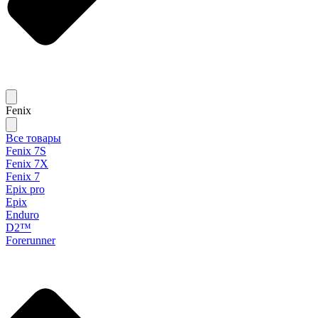
Fenix
Все товары
Fenix 7S
Fenix 7X
Fenix 7
Epix pro
Epix
Enduro
D2™
Forerunner