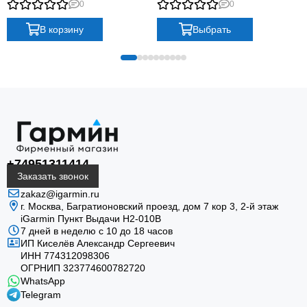
0
0
band plus graphite silicone band
В корзину
Выбрать
+74951311414
Заказать звонок
zakaz@igarmin.ru
г. Москва, Багратионовский проезд, дом 7 кор 3, 2-й этаж
iGarmin Пункт Выдачи Н2-010В
7 дней в неделю с 10 до 18 часов
ИП Киселёв Александр Сергеевич
ИНН 774312098306
ОГРНИП 323774600782720
WhatsApp
Telegram