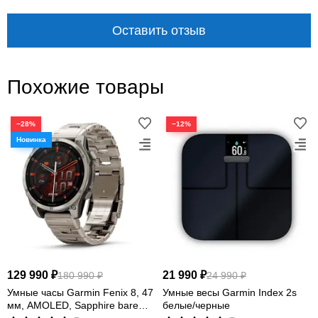
Оставить отзыв
Похожие товары
−28%
−12%
129 990 ₽
21 990 ₽
180 990 ₽
24 990 ₽
Умные часы Garmin Fenix 8, 47
Умные весы Garmin Index 2s
мм, AMOLED, Sapphire bare
белые/черные
Titanium, graphite with titanium