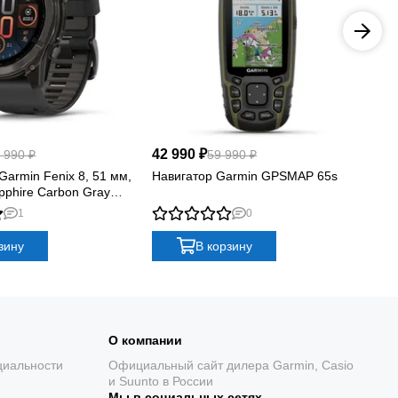
42 990 ₽
79
 990 ₽
59 990 ₽
armin Fenix 8, 51 мм,
Навигатор Garmin GPSMAP 65s
Ум
phire Carbon Gray
So
 with Black/Pebble Gray
Tit
1
0
Sil
зину
В корзину
О компании
циальности
Официальный сайт дилера Garmin, Casio
и Suunto в России
Мы в социальных сетях