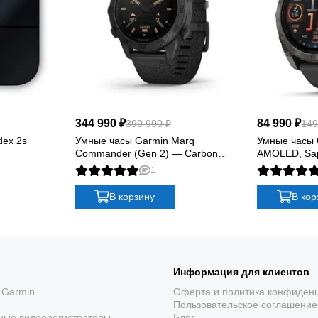
344 990 ₽
84 990 ₽
399 990 ₽
149
dex 2s
Умные часы Garmin Marq
Умные часы G
Commander (Gen 2) — Carbon
AMOLED, Sap
Edition
DLC Titanium
1
Silicone
В корзину
В кор
Информация для клиентов
 Garmin
Оферта и политика конфиден
Пользовательское соглашение
ные видеорегистраторы
Блог