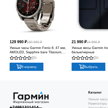
129 990 ₽
21 990 ₽
180 990 ₽
24 990 ₽
Умные часы Garmin Fenix 8, 47 мм,
Умные весы Garmin In
AMOLED, Sapphire bare Titanium,
белые/черные
graphite with titanium band plus
0
0
graphite silicone band
В корзину
Выбрать
Каталог
Умные часы
Навигаторы
+74951311414
Автомобиль