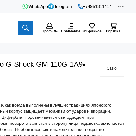
WhatsApp
Telegram
+74951311414
Профиль
Сравнение
Избранное
Корзина
io G-Shock GM-110G-1A9▪
Casio
K как всегда выполнены в лучших традициях японского
рный корпус защищает механизм от ударов и вибрации.
 Циферблат подсвечивается светодиодом, при
емя поворота запястья в сторону лица подсветка включается
: белый. Необритовое светонакопительное покрытие
свечение в темноте даже после кратковременного