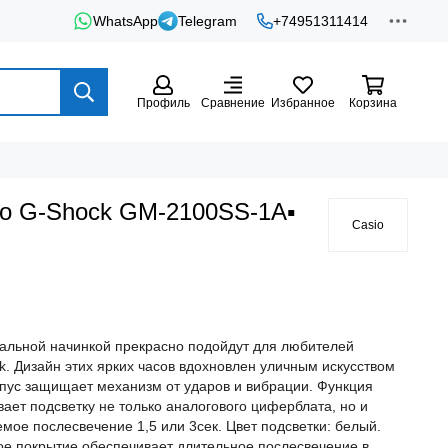
WhatsApp
Telegram
+74951311414
Профиль
Сравнение
Избранное
Корзина
io G-Shock GM-2100SS-1A▪
Casio
альной начинкой прекрасно подойдут для любителей
k. Дизайн этих ярких часов вдохновлен уличным искусством
пус защищает механизм от ударов и вибрации. Функция
ет подсветку не только аналогового циферблата, но и
мое послесвечение 1,5 или 3сек. Цвет подсветки: белый.
ое покрытие обеспечивает длительное послесвечение в