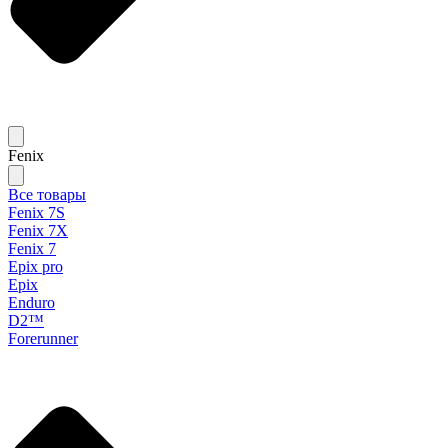
Fenix
Все товары
Fenix 7S
Fenix 7X
Fenix 7
Epix pro
Epix
Enduro
D2™
Forerunner