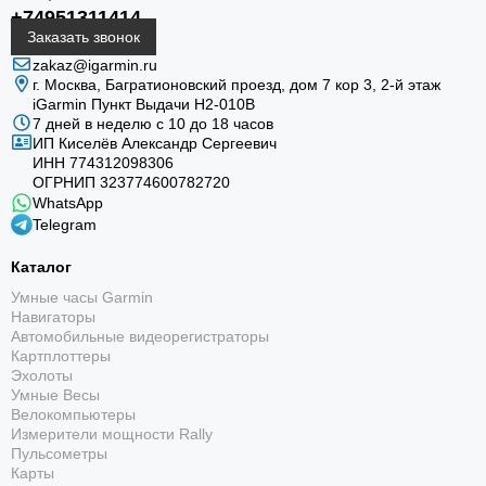
+74951311414
Заказать звонок
zakaz@igarmin.ru
г. Москва, Багратионовский проезд, дом 7 кор 3, 2-й этаж
iGarmin Пункт Выдачи Н2-010В
7 дней в неделю с 10 до 18 часов
ИП Киселёв Александр Сергеевич
ИНН 774312098306
ОГРНИП 323774600782720
WhatsApp
Telegram
Каталог
Умные часы Garmin
Навигаторы
Автомобильные видеорегистраторы
Картплоттеры
Эхолоты
Умные Весы
Велокомпьютеры
Измерители мощности Rally
Пульсометры
Карты