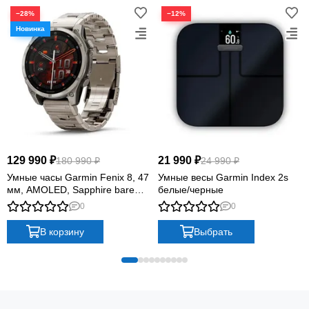
−28%
−12%
129 990 ₽
21 990 ₽
180 990 ₽
24 990 ₽
Умные часы Garmin Fenix 8, 47
Умные весы Garmin Index 2s
мм, AMOLED, Sapphire bare
белые/черные
Titanium, graphite with titanium
0
0
band plus graphite silicone band
В корзину
Выбрать