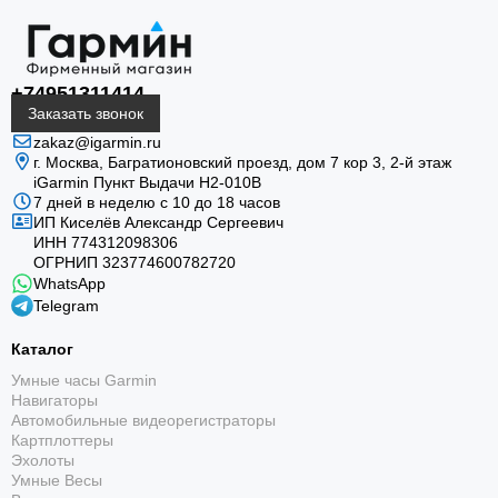
+74951311414
Заказать звонок
zakaz@igarmin.ru
г. Москва, Багратионовский проезд, дом 7 кор 3, 2-й этаж
iGarmin Пункт Выдачи Н2-010В
7 дней в неделю с 10 до 18 часов
ИП Киселёв Александр Сергеевич
ИНН 774312098306
ОГРНИП 323774600782720
WhatsApp
Telegram
Каталог
Умные часы Garmin
Навигаторы
Автомобильные видеорегистраторы
Картплоттеры
Эхолоты
Умные Весы