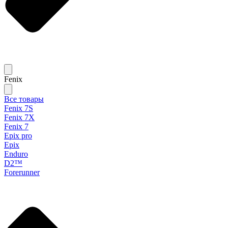
Fenix
Все товары
Fenix 7S
Fenix 7X
Fenix 7
Epix pro
Epix
Enduro
D2™
Forerunner