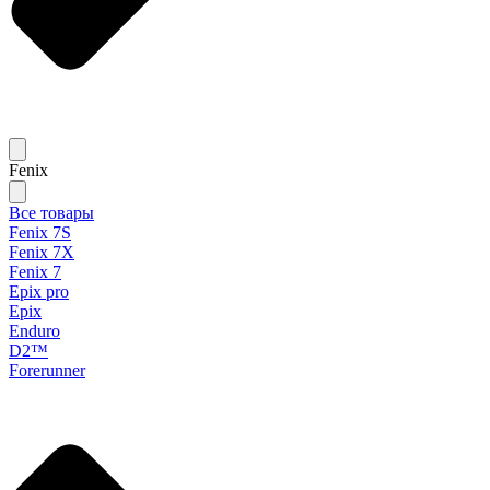
Fenix
Все товары
Fenix 7S
Fenix 7X
Fenix 7
Epix pro
Epix
Enduro
D2™
Forerunner