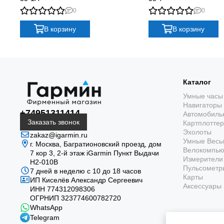
0
0
В корзину
В корзину
Каталог
Умные часы
Навигаторы
+74951311414
Автомобиль
Заказать звонок
Картплотте
Эхолоты
zakaz@igarmin.ru
Умные Весы
г. Москва, Багратионовский проезд, дом
Велокомпь
7 кор 3, 2-й этаж iGarmin Пункт Выдачи
Измерители 
Н2-010В
Пульсометр
7 дней в неделю с 10 до 18 часов
Карты
ИП Киселёв Александр Сергеевич
Аксессуары
ИНН 774312098306
ОГРНИП 323774600782720
WhatsApp
Telegram