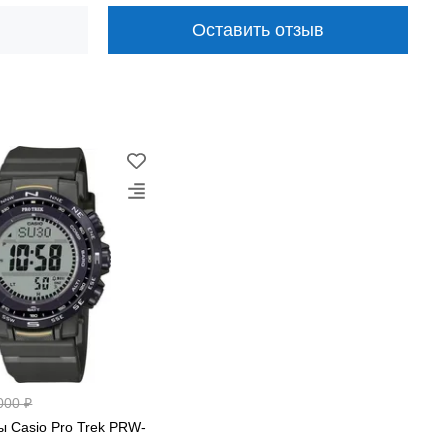
Оставить отзыв
м, альпинизмом, треккингом или просто предпочитает
000 ₽
 с временем.
ы Casio Pro Trek PRW-