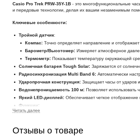
Casio Pro Trek PRW-35Y-1B
- это многофункциональные часы
и передовые технологии, делая их вашим незаменимым по
Ключевые особенности:
Тройной датчик
:
Компас:
Точно определяет направление и отображает
Барометр/Высотомер:
Измеряет атмосферное давлен
Термометр:
Показывает температуру окружающей сре
Солнечная батарея Tough Solar:
Заряжается от солнечн
Радиосинхронизация Multi Band 6:
Автоматически настр
Ударопрочная конструкция:
Защищает часы от ударов и
Водонепроницаемость 100 м:
Позволяет использовать ч
Яркий LED-дисплей:
Обеспечивает четкое отображение
Функции:
Секундомер
Таймер обратного отсчета
Отзывы о товаре
Мировое время (отображение времени в разных часов
Будильник