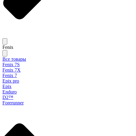
Fenix
Все товары
Fenix 7S
Fenix 7X
Fenix 7
Epix pro
Epix
Enduro
D2™
Forerunner