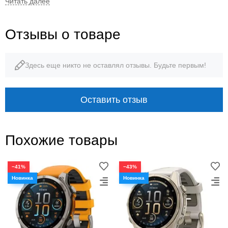
51 мм
95 г
Отзывы о товаре
диаметр корпуса
с ремешком
Здесь еще никто не оставлял отзывы. Будьте первым!
10 ATM
48 дней
Оставить отзыв
водозащита
смарт-часы с солнечной
зарядкой
Похожие товары
−41%
−43%
СОЛНЦЕ · НАВИГАЦИЯ · ВЫНОСЛИВОСТЬ
Для самых длинных