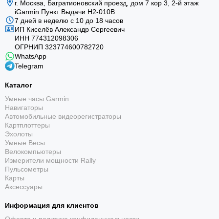
г. Москва, Багратионовский проезд, дом 7 кор 3, 2-й этаж
iGarmin Пункт Выдачи Н2-010В
7 дней в неделю с 10 до 18 часов
ИП Киселёв Александр Сергеевич
ИНН 774312098306
ОГРНИП 323774600782720
До 48 дней
WhatsApp
Telegram
До 48 дней в режиме смарт-часов при достаточном
солнечном освещении.
Каталог
Умные часы Garmin
Навигаторы
Автомобильные видеорегистраторы
Картплоттеры
Эхолоты
Умные Весы
Велокомпьютеры
Измерители мощности Rally
Динамик и микрофон
Пульсометры
Карты
Звонки со смартфона и голосовое управление
Аксессуары
функциями часов.
Информация для клиентов