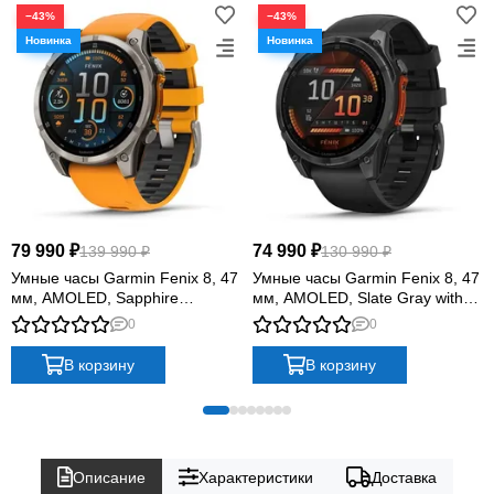
−43%
−43%
79 990 ₽
74 990 ₽
139 990 ₽
130 990 ₽
Умные часы Garmin Fenix 8, 47
Умные часы Garmin Fenix 8, 47
мм, AMOLED, Sapphire
мм, AMOLED, Slate Gray with
Titanium with spark
black silicone band
0
0
orange/graphite silicone band
В корзину
В корзину
Описание
Характеристики
Доставка