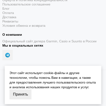
Оферта и политика конфиденциальности
Пользовательское соглашение
Блог
Оплата
Доставка
Реквизиты
Условия обмена и возврата
LED-фонарик
О компании
Регулируемый белый свет, красный режим и
Официальный сайт дилера Garmin, Casio и Suunto в России
стробоскоп.
Мы в социальных сетях
Этот сайт использует cookie-файлы и другие
2026 © iGarmin.
Карта сайта
технологии, чтобы помочь Вам в навигации, а также
для предоставления лучшего пользовательского опыта
Силовые тренировки
и анализа использования наших продуктов и услуг.
Принять
Планы и упражнения с учётом выбранного вида
спорта.