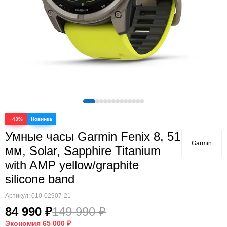
Quatix
Vivosmart
Swim
Lily
Vivoactive
Approach
Аксессуары
Подборки
−43%
Умные часы Garmin Fenix 8, 51
Garmin
мм, Solar, Sapphire Titanium
with AMP yellow/graphite
silicone band
Артикул:
010-02907-21
84 990 ₽
149 990 ₽
Экономия
65 000 ₽