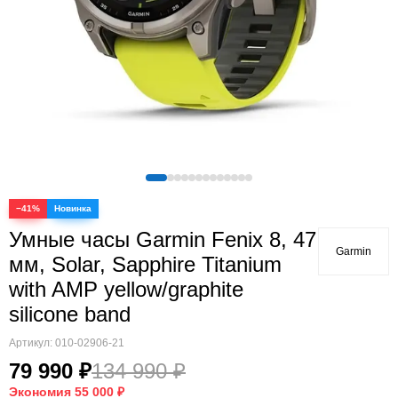
Quatix
Vivosmart
Swim
Lily
Vivoactive
Approach
Аксессуары
Подборки
−41%
Умные часы Garmin Fenix 8, 47
Garmin
мм, Solar, Sapphire Titanium
with AMP yellow/graphite
silicone band
Артикул:
010-02906-21
79 990 ₽
134 990 ₽
Экономия
55 000 ₽