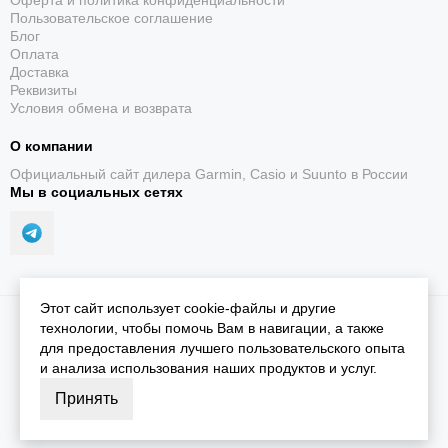
Оферта и политика конфиденциальности
Пользовательское соглашение
Блог
Оплата
LED-фонарик
Доставка
Реквизиты
Регулируемый белый свет, красный режим и
Условия обмена и возврата
стробоскоп.
О компании
Официальный сайт дилера Garmin, Casio и Suunto в России
Мы в социальных сетях
Силовые тренировки
Этот сайт использует cookie-файлы и другие
2026 © iGarmin.
Карта сайта
технологии, чтобы помочь Вам в навигации, а также
Планы и упражнения с учётом выбранного вида
для предоставления лучшего пользовательского опыта
спорта.
и анализа использования наших продуктов и услуг.
Принять