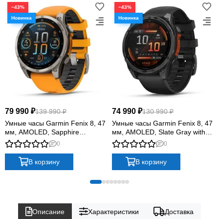
−43%
−43%
79 990 ₽
74 990 ₽
139 990 ₽
130 990 ₽
Умные часы Garmin Fenix 8, 47
Умные часы Garmin Fenix 8, 47
мм, AMOLED, Sapphire
мм, AMOLED, Slate Gray with
Titanium with spark
black silicone band
0
0
orange/graphite silicone band
В корзину
В корзину
Описание
Характеристики
Доставка