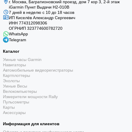
г. Москва, Багратионовский проезд, дом 7 кор 3, 2-й этаж
iGarmin Пункт Выдачи Н2-010В
7 дней в неделю с 10 до 18 часов
До 28 дней
ИП Киселёв Александр Сергеевич
ИНН 774312098306
До 28 дней в режиме смарт-часов при достаточном
ОГРНИП 323774600782720
солнечном освещении.
WhatsApp
Telegram
Каталог
Умные часы Garmin
Навигаторы
Автомобильные видеорегистраторы
Картплоттеры
Эхолоты
Динамик и микрофон
Умные Весы
Велокомпьютеры
Звонки со смартфона и голосовое управление
Измерители мощности Rally
функциями часов.
Пульсометры
Карты
Аксессуары
Информация для клиентов