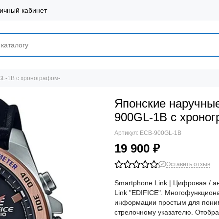
ичный кабинет
GL-1B с хронографом▪
Японские наручные
900GL-1B с хроно
Артикул:
ECB-900GL-1B
19 900 ₽
Оставить отзыв
Smartphone Link | Цифровая / 
Link "EDIFICE". Многофункцио
информации простым для пони
стрелочному указателю. Отобра