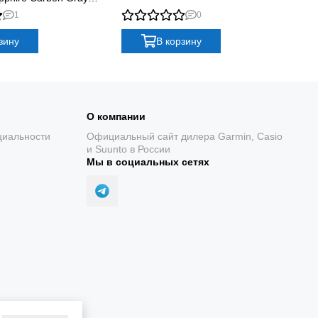
 with Black/Pebble Gray
Tit
1
0
Sil
зину
В корзину
О компании
циальности
Официальный сайт дилера Garmin, Casio
и Suunto в России
Мы в социальных сетях