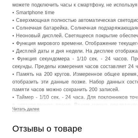
можете подключить часы к смартфону, не используя
• Smartphone time
• Сверхмощная полностью автоматическая светодио
• Солнечная батарейка. Солнечная подзаряжающаяс
• Неоновый дисплей. Светящееся покрытие обеспечи
• Функция мирового времени. Отображение текущего
• Дисплей даты и дня недели. На дисплее отобража
• Функция секундомера - 1/10 сек. - 24 часов. 
секунды. Пределы измерения часов составляет 24 ч
• Память на 200 кругов. Измеренное общее время
отобразить эти данные позже. Набор данных сост
памяти часов можно сохранить 200 записей.
• Таймер - 1/10 сек. - 24 часа. Для поклонников т
в установленное время. Время можно предварител
сторону в установленное время. Идеальное ре
упражнения (тренировки).
Отзывы о товаре
• 5 ежедневных будильников. Будильник напомнит 
Вы также можете активировать почасовой сигна