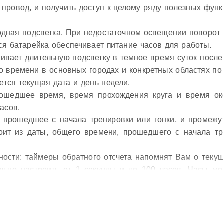
 провод, и получить доступ к целому ряду полезных функ
дная подсветка. При недостаточном освещении поворот 
я батарейка обеспечивает питание часов для работы.
вает длительную подсветку в темное время суток после 
 времени в основных городах и конкретных областях по
ется текущая дата и день недели.
Прошедшее время, время прохождения круга и время о
асов.
, прошедшее с начала тренировки или гонки, и промежу
оит из даты, общего времени, прошедшего с начала тр
очности: таймеры обратного отсчета напомнят Вам о тек
ьно настроить от 1 секунды и до 100 часов. Часы мог
шение для людей, которым необходимо ежедневно при
Вам о повторяющихся событиях с помощью звукового сиг
л времени, сообщающий о каждом полном часе. Эта 