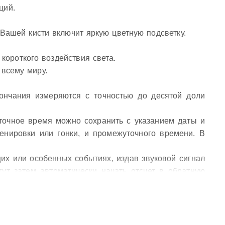
ций.
Вашей кисти включит яркую цветную подсветку.
короткого воздействия света.
 всему миру.
кончания измеряются с точностью до десятой доли
точное время можно сохранить с указанием даты и
енировки или гонки, и промежуточного времени. В
ущих или особенных событиях, издав звуковой сигнал
ут затем автоматически начать отсчет в обратную
нимать лекарства или выполнять промежуточные
нала, установленного Вами на определенное время.
модель имеет пять независимых будильников для