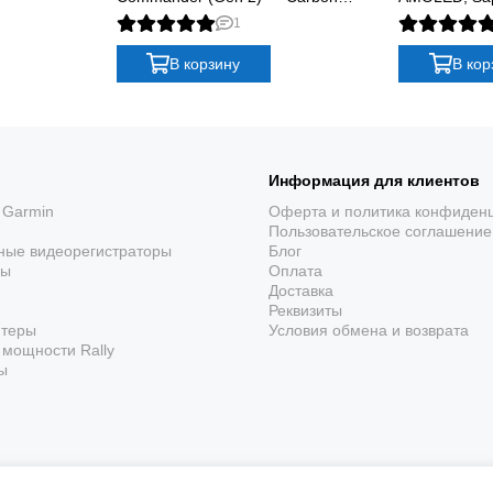
Edition
DLC Titanium
1
Silicone
В корзину
В кор
Информация для клиентов
 Garmin
Оферта и политика конфиден
Пользовательское соглашение
ные видеорегистраторы
Блог
ры
Оплата
Доставка
Реквизиты
ютеры
Условия обмена и возврата
мощности Rally
ы