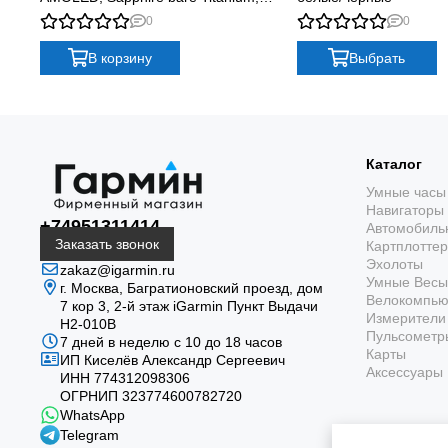
graphite with titanium band plus
0
0
graphite silicone band
В корзину
Выбрать
Каталог
Умные часы
Навигаторы
+74951311414
Автомобиль
Заказать звонок
Картплотте
Эхолоты
zakaz@igarmin.ru
Умные Весы
г. Москва, Багратионовский проезд, дом
Велокомпь
7 кор 3, 2-й этаж iGarmin Пункт Выдачи
Измерители 
Н2-010В
Пульсометр
7 дней в неделю с 10 до 18 часов
Карты
ИП Киселёв Александр Сергеевич
Аксессуары
ИНН 774312098306
ОГРНИП 323774600782720
WhatsApp
Telegram