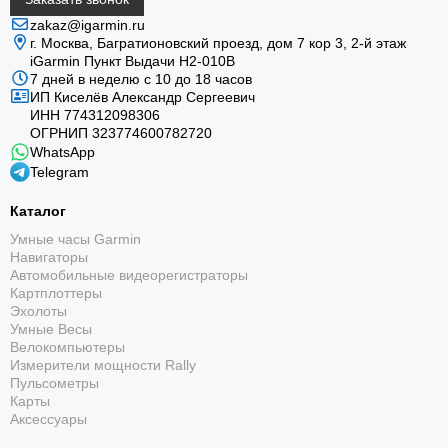
zakaz@igarmin.ru
г. Москва, Багратионовский проезд, дом 7 кор 3, 2-й этаж
iGarmin Пункт Выдачи Н2-010В
7 дней в неделю с 10 до 18 часов
ИП Киселёв Александр Сергеевич
ИНН 774312098306
ОГРНИП 323774600782720
WhatsApp
Telegram
Каталог
Умные часы Garmin
Навигаторы
Автомобильные видеорегистраторы
Картплоттеры
Эхолоты
Умные Весы
Велокомпьютеры
Измерители мощности Rally
Пульсометры
Карты
Аксессуары