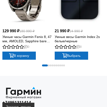
129 990 ₽
21 990 ₽
180 990 ₽
24 990 ₽
Умные часы Garmin Fenix 8, 47
Умные весы Garmin Index 2s
мм, AMOLED, Sapphire bare
белые/черные
Titanium, graphite with titanium
0
0
band plus graphite silicone band
В корзину
Выбрать
+74951311414
Заказать звонок