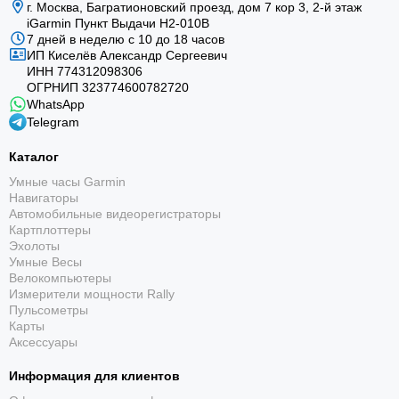
г. Москва, Багратионовский проезд, дом 7 кор 3, 2-й этаж
iGarmin Пункт Выдачи Н2-010В
7 дней в неделю с 10 до 18 часов
ИП Киселёв Александр Сергеевич
ИНН 774312098306
ОГРНИП 323774600782720
WhatsApp
Telegram
Каталог
Умные часы Garmin
Навигаторы
Автомобильные видеорегистраторы
Картплоттеры
Эхолоты
Умные Весы
Велокомпьютеры
Измерители мощности Rally
Пульсометры
Карты
Аксессуары
Информация для клиентов