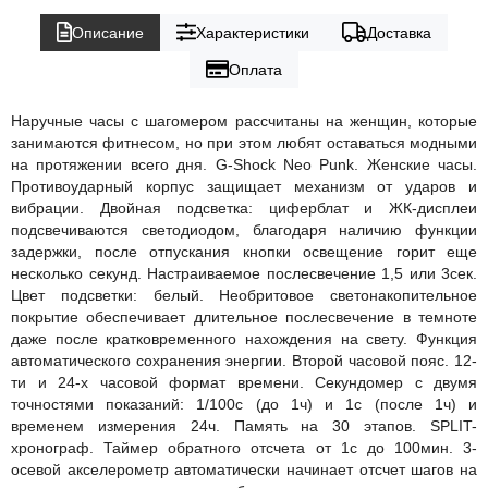
Описание
Характеристики
Доставка
Оплата
Наручные часы с шагомером рассчитаны на женщин, которые
занимаются фитнесом, но при этом любят оставаться модными
на протяжении всего дня. G-Shock Neo Punk. Женские часы.
Противоударный корпус защищает механизм от ударов и
вибрации. Двойная подcветка: циферблат и ЖК-дисплеи
подсвечиваются светодиодом, благодаря наличию функции
задержки, после отпускания кнопки освещение горит еще
несколько секунд. Настраиваемое послесвечение 1,5 или 3сек.
Цвет подсветки: белый. Необритовое светонакопительное
покрытие обеспечивает длительное послесвечение в темноте
даже после кратковременного нахождения на свету. Функция
автоматического сохранения энергии. Второй часовой пояс. 12-
ти и 24-х часовой формат времени. Секундомер с двумя
точностями показаний: 1/100с (до 1ч) и 1с (после 1ч) и
временем измерения 24ч. Память на 30 этапов. SPLIT-
хронограф. Таймер обратного отсчета от 1с до 100мин. 3-
осевой акселерометр автоматически начинает отсчет шагов на