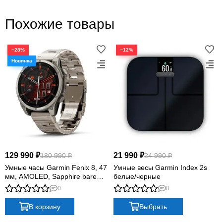
Похожие товары
−28%
−12%
129 990 ₽
21 990 ₽
180 990 ₽
24 990 ₽
Умные часы Garmin Fenix 8, 47
Умные весы Garmin Index 2s
мм, AMOLED, Sapphire bare
белые/черные
Titanium, graphite with titanium
0
0
band plus graphite silicone band
В корзину
Выбрать