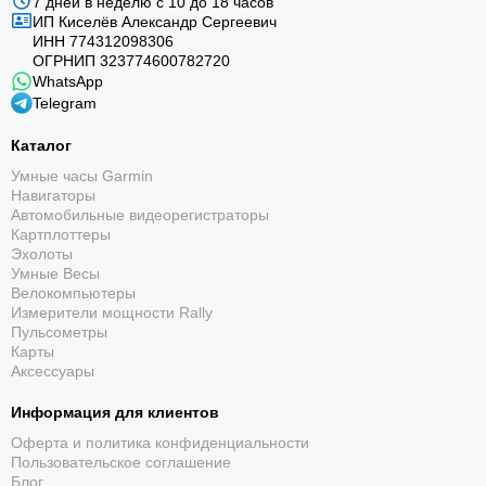
7 дней в неделю с 10 до 18 часов
ИП Киселёв Александр Сергеевич
ИНН 774312098306
ОГРНИП 323774600782720
WhatsApp
Telegram
Каталог
Умные часы Garmin
Навигаторы
Автомобильные видеорегистраторы
Картплоттеры
Эхолоты
Умные Весы
Велокомпьютеры
Измерители мощности Rally
Пульсометры
Карты
Аксессуары
Информация для клиентов
Оферта и политика конфиденциальности
Пользовательское соглашение
Блог