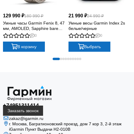
129 990 ₽
21 990 ₽
180 990 ₽
24 990 ₽
Умные часы Garmin Fenix 8, 47
Умные весы Garmin Index 2s
мм, AMOLED, Sapphire bare
белые/черные
Titanium, graphite with titanium
0
0
band plus graphite silicone band
В корзину
Выбрать
+74951311414
Заказать звонок
zakaz@igarmin.ru
г. Москва, Багратионовский проезд, дом 7 кор 3, 2-й этаж
iGarmin Пункт Выдачи Н2-010В