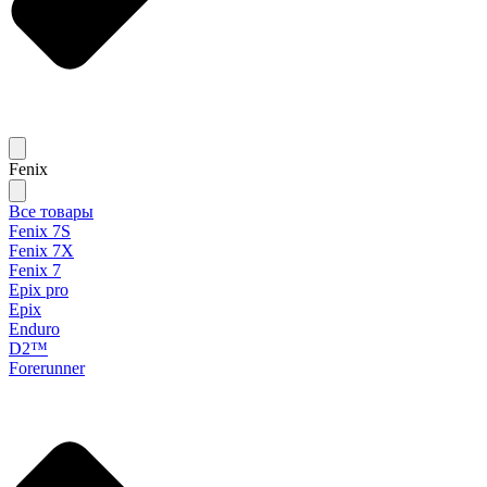
Fenix
Все товары
Fenix 7S
Fenix 7X
Fenix 7
Epix pro
Epix
Enduro
D2™
Forerunner