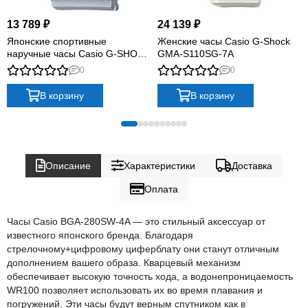
13 789 ₽
24 139 ₽
Японские спортивные
Женские часы Casio G-Shock
наручные часы Casio G-SHOCK
GMA-S110SG-7A
GMA-S130NP-8A с
0
0
хронографом
В корзину
В корзину
Описание
Характеристики
Доставка
Оплата
Часы Casio BGA-280SW-4A — это стильный аксессуар от
известного японского бренда. Благодаря
стрелочному+цифровому циферблату они станут отличным
дополнением вашего образа. Кварцевый механизм
обеспечивает высокую точность хода, а водонепроницаемость
WR100 позволяет использовать их во время плавания и
погружений. Эти часы будут верным спутником как в