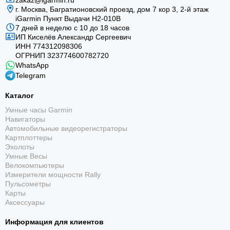
zakaz@igarmin.ru
г. Москва, Багратионовский проезд, дом 7 кор 3, 2-й этаж
iGarmin Пункт Выдачи Н2-010В
7 дней в неделю с 10 до 18 часов
ИП Киселёв Александр Сергеевич
ИНН 774312098306
ОГРНИП 323774600782720
WhatsApp
Telegram
Каталог
Умные часы Garmin
Навигаторы
Автомобильные видеорегистраторы
Картплоттеры
Эхолоты
Умные Весы
Велокомпьютеры
Измерители мощности Rally
Пульсометры
Карты
Аксессуары
Информация для клиентов