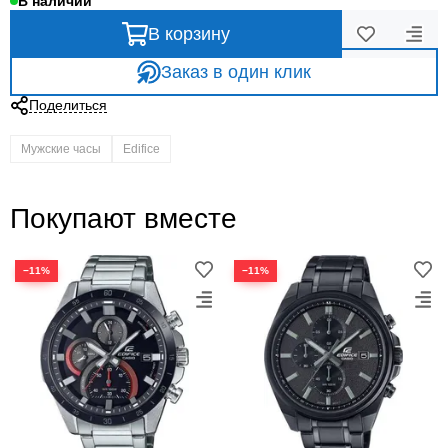
В наличии
В корзину
Заказ в один клик
Поделиться
Мужские часы
Edifice
Покупают вместе
−11%
−11%