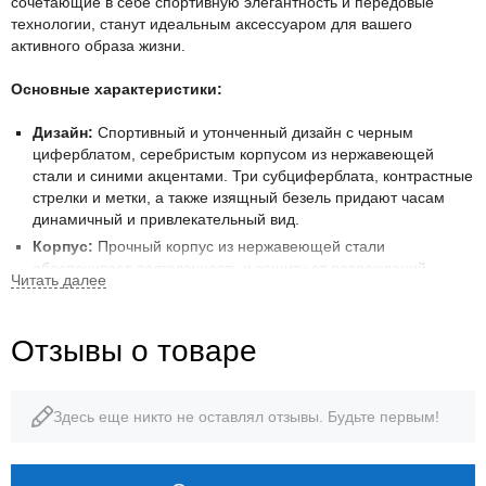
сочетающие в себе спортивную элегантность и передовые
технологии, станут идеальным аксессуаром для вашего
активного образа жизни.
Основные характеристики:
Дизайн:
Спортивный и утонченный дизайн с черным
циферблатом, серебристым корпусом из нержавеющей
стали и синими акцентами. Три субциферблата, контрастные
стрелки и метки, а также изящный безель придают часам
динамичный и привлекательный вид.
Корпус:
Прочный корпус из нержавеющей стали
обеспечивает долговечность и защиту от повреждений.
Браслет:
Надежный браслет из нержавеющей стали с
раскладывающейся застежкой обеспечивает комфортную
посадку на запястье и надежную фиксацию.
Отзывы о товаре
Циферблат:
Черный циферблат с четкими индексами и
стрелками, обеспечивающими отличную читаемость. Синие
акценты на стрелках и субциферблатах добавляют
Здесь еще никто не оставлял отзывы. Будьте первым!
изысканности и спортивного шарма. Три субциферблата
отображают секунды, минуты и часы хронографа.
Функции: