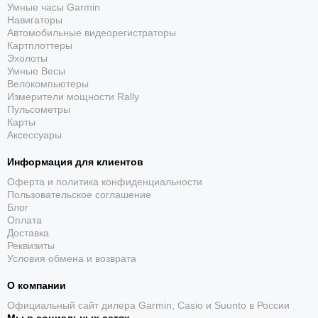
Умные часы Garmin
Casio Edifice EF-539D-1A5 – это идеальное сочетание стиля,
Навигаторы
функциональности и надежности, которое делает эти часы
Автомобильные видеорегистраторы
отличным выбором для современного мужчины. Эти часы
Картплоттеры
подчеркнут вашу индивидуальность и станут надежным
Эхолоты
спутником в любой ситуации, добавляя уверенности в ваш
Умные Весы
образ.
Велокомпьютеры
Измерители мощности Rally
Пульсометры
Карты
Аксессуары
Информация для клиентов
Оферта и политика конфиденциальности
Пользовательское соглашение
Блог
Оплата
Доставка
Реквизиты
Условия обмена и возврата
О компании
Официальный сайт дилера Garmin, Casio и Suunto в России